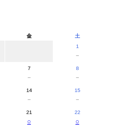
金
土
1
－
7
8
－
－
14
15
－
－
21
22
○
○