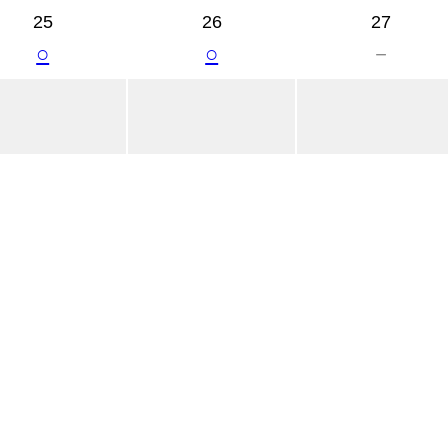
25
26
27
○
○
－