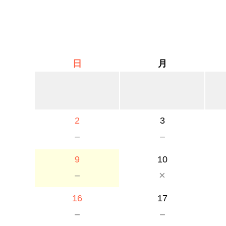
日
月
2
3
－
－
9
10
－
×
16
17
－
－