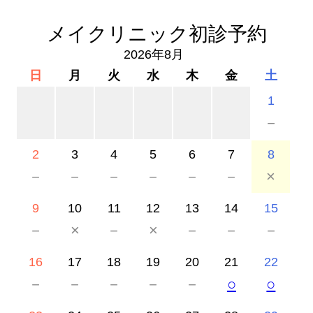
メイクリニック初診予約
2026年8月
日
月
火
水
木
金
土
1
－
2
3
4
5
6
7
8
－
－
－
－
－
－
×
9
10
11
12
13
14
15
－
×
－
×
－
－
－
16
17
18
19
20
21
22
－
－
－
－
－
○
○