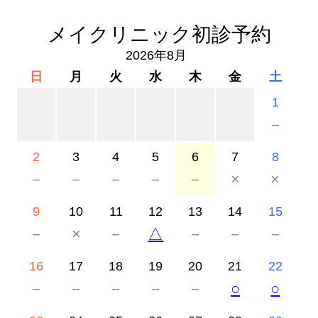
メイクリニック初診予約
2026年8月
日
月
火
水
木
金
土
1
－
2
3
4
5
6
7
8
－
－
－
－
－
×
×
9
10
11
12
13
14
15
－
×
－
△
－
－
－
16
17
18
19
20
21
22
－
－
－
－
－
○
○